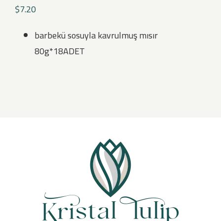
$
7.20
barbekü sosuyla kavrulmuş mısır
80g*18ADET