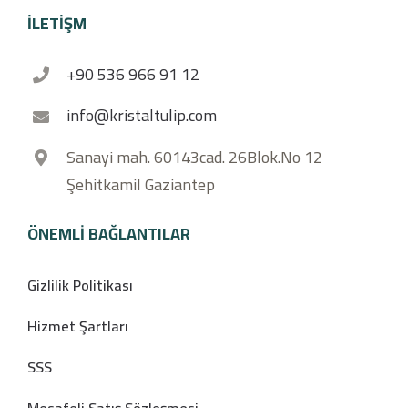
İLETİŞM
+90 536 966 91 12
info@kristaltulip.com
Sanayi mah. 60143cad. 26Blok.No 12
Şehitkamil Gaziantep
ÖNEMLI BAĞLANTILAR
Gizlilik Politikası
Hizmet Şartları
SSS