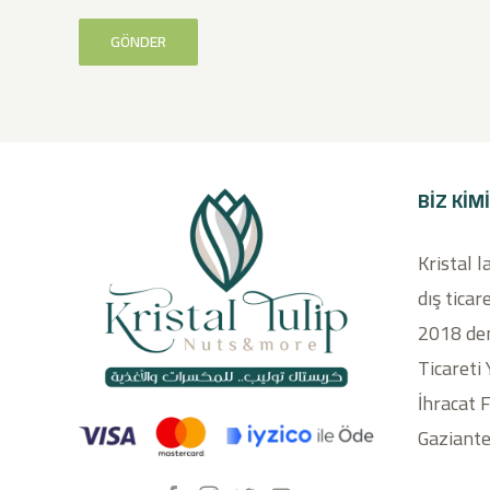
BIZ KIM
Kristal l
dış ticare
2018 den
Ticareti
İhracat 
Gaziante