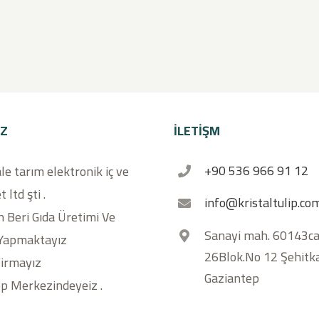
IZ
İLETİŞM
+90 536 966 91 12
ale tarım elektronik iç ve
t ltd şti .
info@kristaltulip.co
 Beri Gıda Üretimi Ve
Sanayi mah. 60143ca
 Yapmaktayız
26Blok.No 12 Şehitk
Firmayız
Gaziantep
p Merkezindeyeiz .