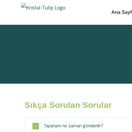
Skip
to
Ana Sayf
content
Sıkça Sorulan Sorular
Siparişim ne zaman gönderilir?