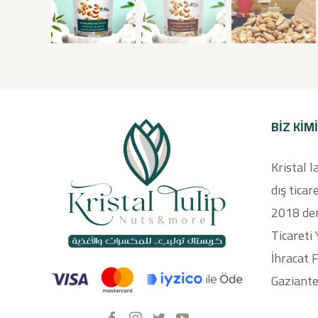
BIZ KIM
Kristal l
dış ticare
2018 den
Ticareti
İhracat 
Gaziante