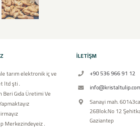
IZ
İLETİŞM
+90 536 966 91 12
ale tarım elektronik iç ve
t ltd şti .
info@kristaltulip.co
 Beri Gıda Üretimi Ve
Sanayi mah. 60143ca
 Yapmaktayız
26Blok.No 12 Şehitk
Firmayız
Gaziantep
p Merkezindeyeiz .