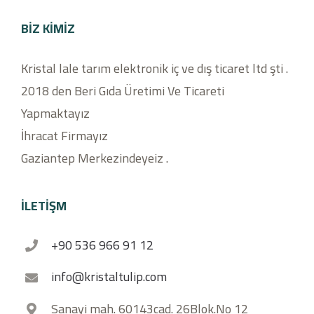
BIZ KIMIZ
Kristal lale tarım elektronik iç ve dış ticaret ltd şti .
2018 den Beri Gıda Üretimi Ve Ticareti
Yapmaktayız
İhracat Firmayız
Gaziantep Merkezindeyeiz .
İLETİŞM
+90 536 966 91 12
info@kristaltulip.com
Sanayi mah. 60143cad. 26Blok.No 12