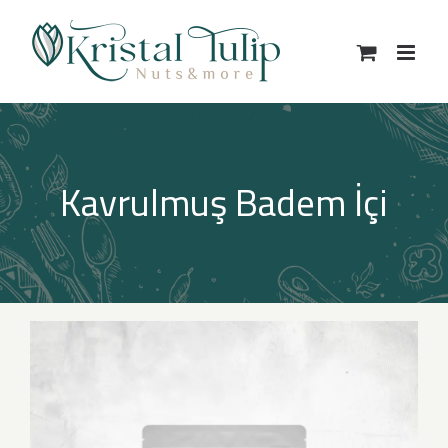
Skip
to
content
Kavrulmuş Badem İçi