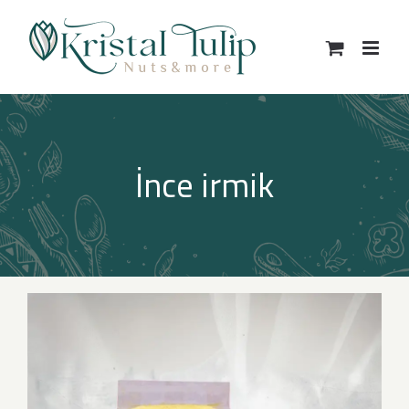
Skip
to
content
İnce irmik