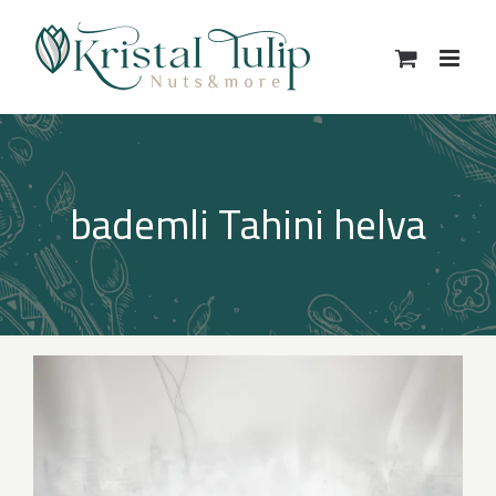
Skip
to
content
bademli Tahini helva