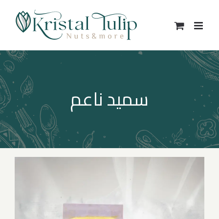
Ski
t
conten
سميد ناعم