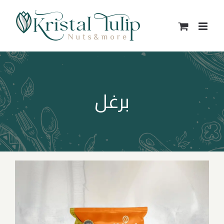
Ski
t
conten
برغل