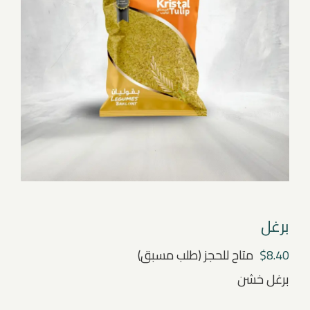
برغل
8.40
$
متاح للحجز (طلب مسبق)
برغل خشن