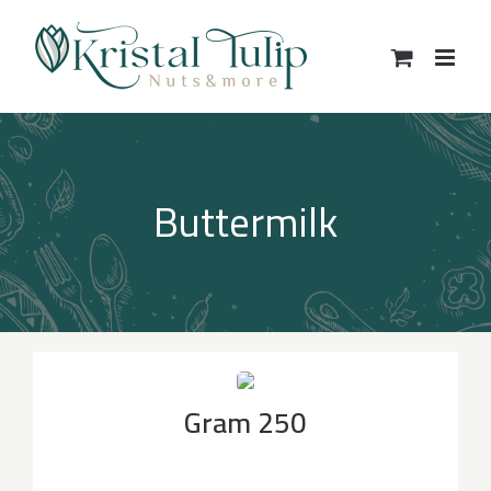
Ski
t
conten
Buttermilk
250 Gram