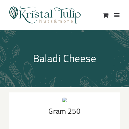
Ski
t
conten
Baladi Cheese
250 Gram