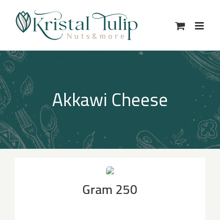
Ski
t
conten
Akkawi Cheese
250 Gram