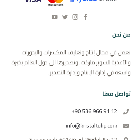
من نحن
نعمل في مجال إنتاج وتغليف المكسرات والبذورات
والأغذية للسوبر ماركت, وتصديرها الى دول العالم بخبرة
واسعة في إدارة الإنتاج وإدارة التصدير .
تواصل معنا
+90 536 966 91 12
info@kristaltulip.com
Sanayi mah. 60143cad. 26Blok.No 12