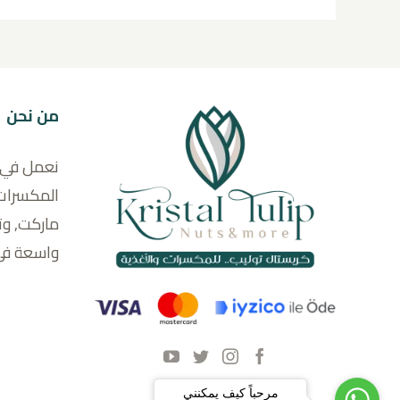
من نحن
نعمل في م
المكسرات 
ماركت, وت
واسعة في إ
مرحباً كيف يمكنني