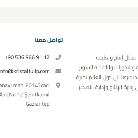
تواصل معنا
+90 536 966 91 12
جال إنتاج وتغليف
والبذورات والأغذية للسوبر
info@kristaltulip.com
صديرها الى دول العالم بخبرة
anayi mah. 60143cad.
دارة الإنتاج وإدارة التصدير .
lok.No 12 Şehitkamil
Gaziantep