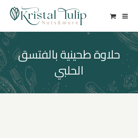
Ski
t
conten
حلاوة طحينية بالفتسق
الحلبي